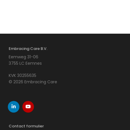
Embracing Care B.V.
Eemweg 31-06
3755 LC Eemnes
KVK 30255635
© 2026 Embracing Care
Contact formulier