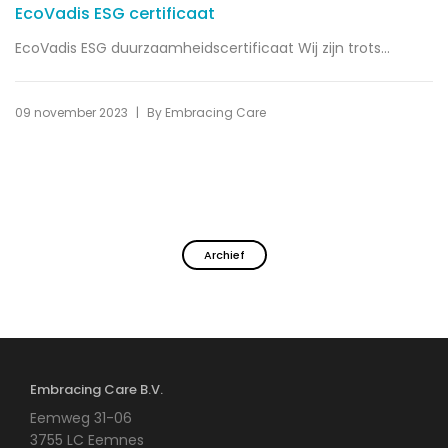
EcoVadis ESG certificaat
EcoVadis ESG duurzaamheidscertificaat Wij zijn trots...
|
09 november 2023
By
Embracing Care
Archief
Embracing Care B.V.
Eemweg 31-06
3755 LC Eemnes