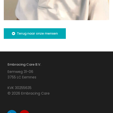
Terug naar onze mensen
Embracing Care B.V.
Eemweg 31-06
3755 LC Eemnes
KVK 30255635
© 2026 Embracing Care