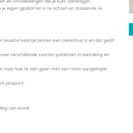
n en ontwikkelingen die je kunt aandragen.
om je eigen gipskamer in te richten en draaiende te
t leukste baantje binnen een ziekenhuis is en dat geldt
el veel verschillende soorten patiënten in aanraking en
en naar huis te zien gaan met een mooi aangelegde
ot pluspunt.
kkig van wordt ́