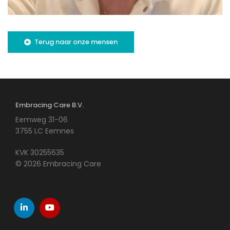
Terug naar onze mensen
Embracing Care B.V.
Eemweg 31-06
3755 LC Eemnes
KVK 30255635
© 2026 Embracing Care