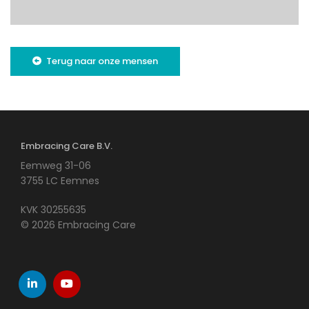
Terug naar onze mensen
Embracing Care B.V.
Eemweg 31-06
3755 LC Eemnes
KVK 30255635
© 2026 Embracing Care